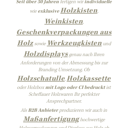
Seit über 50 Jahren
fertigen wir
individuelle
Holzkisten
wie
exklusive
,
Weinkisten
,
Geschenkverpackungen
aus
Holz
Werkzeugkisten
sowie
und
Holzdisplays
genau nach Ihren
Anforderungen von der Abmessung bis zur
Branding Umsetzung. Ob
Holzschatulle
Holzkassette
,
oder Holzbox
mit Logo oder CI bedruckt
ist
Scheffauer Holzwaren Ihr perfekter
Ansprechpartner.
Als
B2B Anbieter
produzieren wir auch in
Maßanfertigung
hochwertige
Holzverpackungen und Displays aus Holz ab